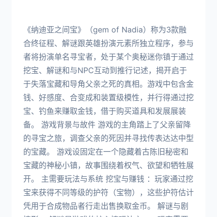
《纳迪亚之间宝》（gem of Nadia）称为3款融
合终征程、解谜跟英雄扮演元素所独立程序，参与
者将扮演单名寻宝者，处于某个奥秘迷你镇于通过
挖宝、解谜和与NPC互动到推行记述，揭开启于
于失落宝藏和导角父亲之死的真相。游戏中包含金
钱、好感度、合变成和装置级模性，并行得通过挖
宝、钓鱼来赚取金钱，借于购买道具和发展展装
备。 游戏背景与故件 游戏的主角踏上了父亲留降
的寻宝之旅，调查父亲的死因并寻找传表达达中型
的宝藏。 游戏设固定在一个隐藏着古陈旧秘密和
宝藏的神秘小镇，故事围绕着权气、欲望和牺牲展
开。 主需要玩法与系统 挖宝与赚钱 ：玩家通过挖
宝来获得不同等级的护符（宝物），这些护符估计
凭用于合成物品者行走出售换取金币。 解谜与剧