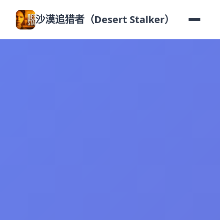
沙漠追猎者（Desert Stalker）